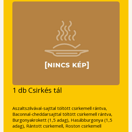
1 db Csirkés tál
Aszaltszilvával-sajttal töltött csirkemell rántva,
Baconnal-cheddarsajttal töltött csirkemell rántva,
Burgonyakrokett (1,5 adag), Hasábburgonya (1,5
adag), Rántott csirkemell, Roston csirkemell