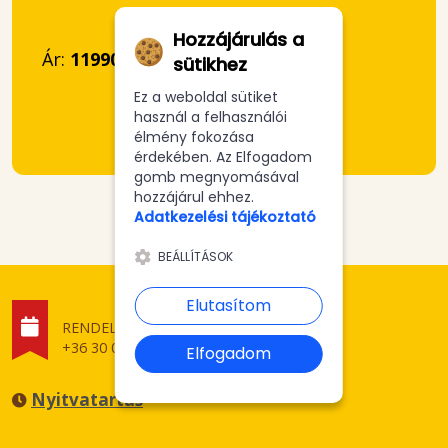
Hozzájárulás a
Ár:
11990 Ft
sütikhez
Ez a weboldal sütiket
használ a felhasználói
élmény fokozása
érdekében. Az Elfogadom
gomb megnyomásával
hozzájárul ehhez.
Adatkezelési tájékoztató
BEÁLLÍTÁSOK
Elutasítom
RENDELÉSFELVÉTEL
+36 30 075 0757
Elfogadom
Nyitvatartás