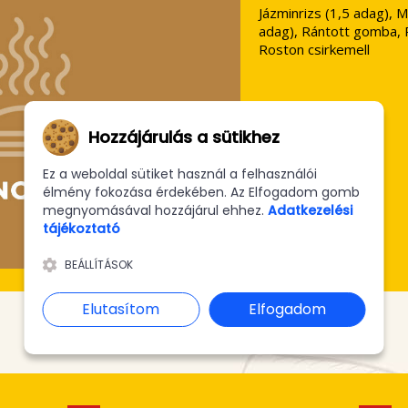
Jázminrizs (1,5 adag), 
adag), Rántott gomba, Rá
Roston csirkemell
Ár:
11090 Ft
Hozzájárulás a sütikhez
Ez a weboldal sütiket használ a felhasználói
élmény fokozása érdekében. Az Elfogadom gomb
megnyomásával hozzájárul ehhez.
Adatkezelési
tájékoztató
BEÁLLÍTÁSOK
Elutasítom
Elfogadom