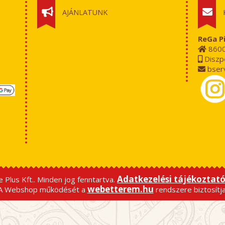
AJÁNLATUNK
ReGa Pi
8600 
Diszp
bserv
Adatkezelési tájékoztat
 Plus Kft.. Minden jog fenntartva.
webetterem.hu
A Webshop működését a
rendszere biztosítja