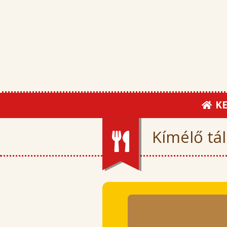
KE
Kímélő tál