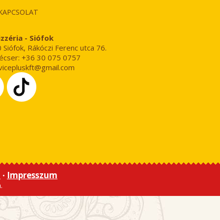
KAPCSOLAT
zzéria - Siófok
Siófok, Rákóczi Ferenc utca 76.
écser: +36 30 075 0757
icepluskft@gmail.com
ó
Impresszum
•
.