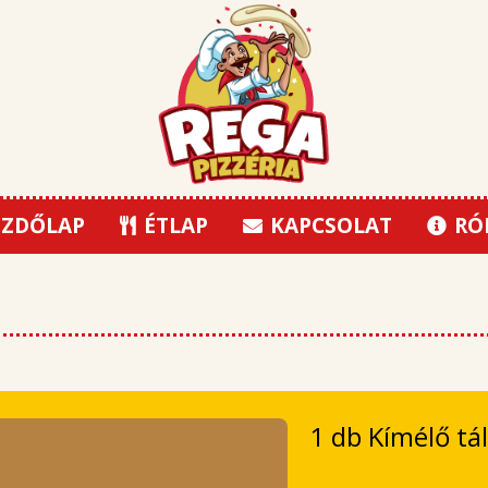
ZDŐLAP
ÉTLAP
KAPCSOLAT
RÓ
1 db Kímélő tál