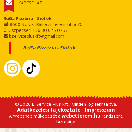
KAPCSOLAT
ReGa Pizzéria - Siófok
8600 Siófok, Rákóczi Ferenc utca 76.
Diszpécser: +36 30 075 0757
bservicepluskft@gmail.com
ReGa Pizzéria - Siófok
© 2026 B-Service Plus Kft.. Minden jog fenntartva.
Adatkezelési tájékoztató
Impresszum
•
webetterem.hu
A Webshop működését a
rendszere
biztosítja.